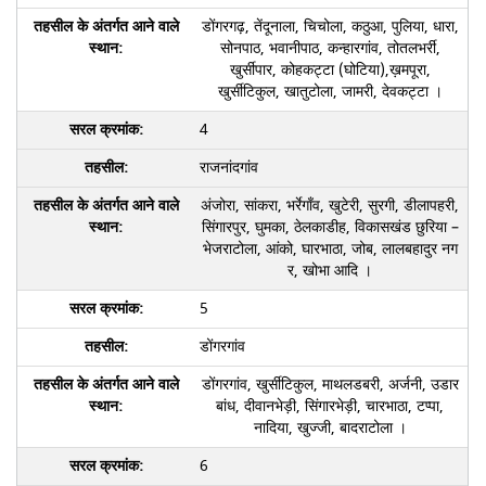
डोंगरगढ़, तेंदूनाला, चिचोला, कठुआ, पुलिया, धारा,
सोनपाठ, भवानीपाठ, कन्हारगांव, तोतलभर्री,
खुर्सीपार, कोहकट्टा (घोटिया),ख़मपूरा,
खुर्सीटिकुल, खातुटोला, जामरी, देवकट्टा ।
4
राजनांदगांव
अंजोरा, सांकरा, भर्रेगाँव, खुटेरी, सुरगी, डीलापहरी,
सिंगारपुर, घुमका, ठेलकाडीह, विकासखंड छुरिया –
भेजराटोला, आंको, घारभाठा, जोब, लालबहादुर नग
र, खोभा आदि ।
5
डोंगरगांव
डोंगरगांव, खुर्सीटिकुल, माथलडबरी, अर्जनी, उडार
बांध, दीवानभेड़ी, सिंगारभेड़ी, चारभाठा, टप्पा,
नादिया, खुज्जी, बादराटोला ।
6