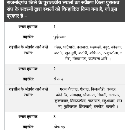
राजनांदगांव जिले के पुरातत्वीय स्थलों का सर्वेक्षण जिला पुरातत्व
संघ के सदस्यों द्वारा स्थलों को चिन्हांकित किया गया है, जो इस
प्रकार है –
1
छुईखदान
गंडई, घटियारी, कृतबास, भड़भडी, बगुर, कोड़का,
कटंगी, खुडमुड़ी, कटोरी, कोपेभाठा, ठाकुरटोला, न
र्मदा, मंडवाभाठा, सल्हेवारा आदि ।
2
खैरागढ़
ग्राम बोदागढ़, शेरगढ़, बिजलदेही, कामठा,
कोड़ेगाँव, पांडादाह, धौराभाठा, सिवनी, गातापार,
कुकरापाठ, लिमऊटोला, गाडाघाट, महुआधार, लछ
ना, मुढ़ीपारक, टिंगामाली, बनबोड, खजरी ।
3
डोंगरगढ़