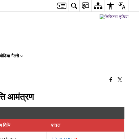
मीडिया गैलरी
त्ति आमंत्रण
िम तिथि
फ़ाइल